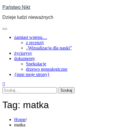
Skip
Państwo Nikt
to
Dzieje ludzi nieważnych
content
zamiast wstępu…
z recenzji
„Wizualizacja dla nauki”
życiorysy
dokumenty
Spekulacje
drzewo genealogiczne
{inne moje strony}
Szukaj:
Tag:
matka
Home
matka