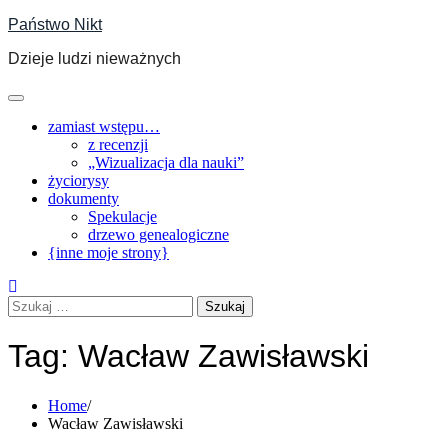
Skip
Państwo Nikt
to
Dzieje ludzi nieważnych
content
zamiast wstępu…
z recenzji
„Wizualizacja dla nauki”
życiorysy
dokumenty
Spekulacje
drzewo genealogiczne
{inne moje strony}
Szukaj:
Tag:
Wacław Zawisławski
Home
Wacław Zawisławski