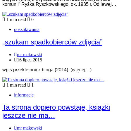
komunii” Ryśka Ryszkowskiego, ok. 1935 r. Od lewej…
1 min read
0
poszukiwania
„szukam spadkobierców zdjęcia”
mr makowski
16 lipca 2015
wpis przeklejony z bloga (2014). (więcej…)
1 min read
1
informacje
Ta strona dopiero powstaje, książki
jeszcze nie ma…
mr makowski