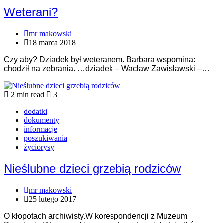
Weterani?
mr makowski
18 marca 2018
Czy aby? Dziadek był weteranem. Barbara wspomina:
chodził na zebrania. …dziadek – Wacław Zawisławski –…
2 min read
3
dodatki
dokumenty
informacje
poszukiwania
życiorysy
Nieślubne dzieci grzebią rodziców
mr makowski
25 lutego 2017
O kłopotach archiwisty.W korespondencji z Muzeum