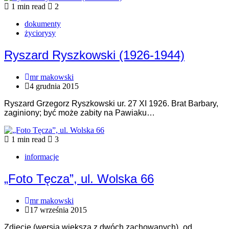
1 min read
2
dokumenty
życiorysy
Ryszard Ryszkowski (1926-1944)
mr makowski
4 grudnia 2015
Ryszard Grzegorz Ryszkowski ur. 27 XI 1926. Brat Barbary,
zaginiony; być może zabity na Pawiaku…
1 min read
3
informacje
„Foto Tęcza”, ul. Wolska 66
mr makowski
17 września 2015
Zdjęcie (wersja większa z dwóch zachowanych) „od